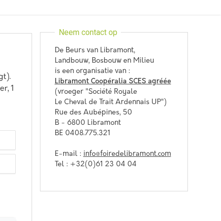
Neem contact op
De Beurs van Libramont,
Landbouw, Bosbouw en Milieu
is een organisatie van :
gt).
Libramont Coopéralia SCES agréée
r, 1
(vroeger "Société Royale
Le Cheval de Trait Ardennais UP")
Rue des Aubépines, 50
B - 6800 Libramont
BE 0408.775.321
E-mail :
info@foiredelibramont.com
Tel : +32(0)61 23 04 04